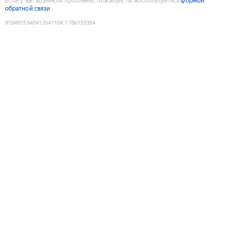
Если у вас возникли проблемы, пожалуйста, воспользуйтесь
формой
обратной связи
9184915940413541104
:
1786133354