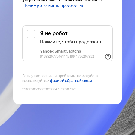
Почему это могло произойти?
Если у вас возникли проблемы, пожалуйста,
воспользуйтесь
формой обратной связи
9189920536903028604
:
1786207929