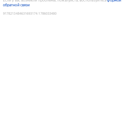
Если у вас возникли проблемы, пожалуйста, воспользуйтесь
формой
обратной связи
9178213484631693174
:
1786033480