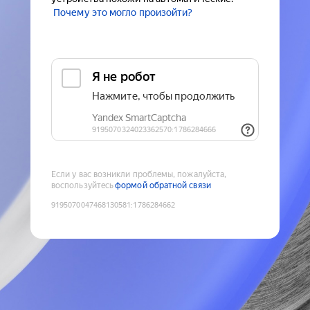
Почему это могло произойти?
Если у вас возникли проблемы, пожалуйста,
воспользуйтесь
формой обратной связи
9195070047468130581
:
1786284662