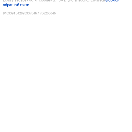
Если у вас возникли проблемы, пожалуйста, воспользуйтесь
формой
обратной связи
9189391542893937846
:
1786200046