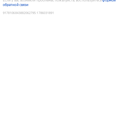
Если у вас возникли проблемы, пожалуйста, воспользуйтесь
формой
обратной связи
9178106843882062795
:
1786031891