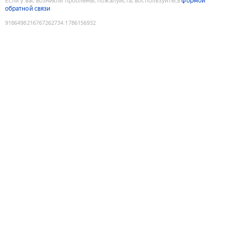
Если у вас возникли проблемы, пожалуйста, воспользуйтесь
формой
обратной связи
9186498216767262734
:
1786156932