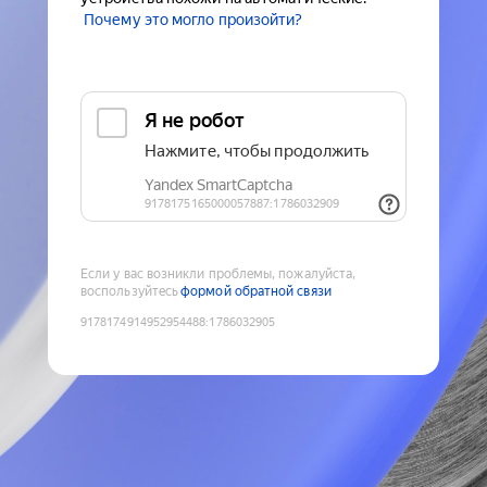
Почему это могло произойти?
Если у вас возникли проблемы, пожалуйста,
воспользуйтесь
формой обратной связи
9178174914952954488
:
1786032905