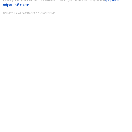
Если у вас возникли проблемы, пожалуйста, воспользуйтесь
формой
обратной связи
9184243974794907627
:
1786123341