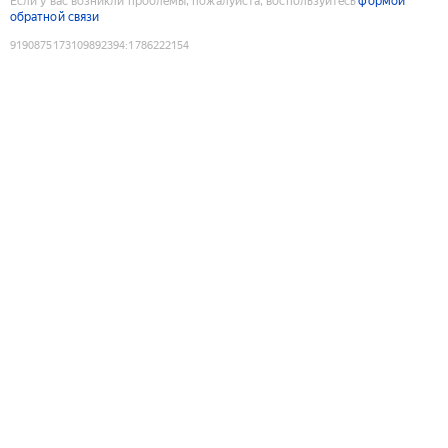
Если у вас возникли проблемы, пожалуйста, воспользуйтесь
формой
обратной связи
9190875173109892394
:
1786222154