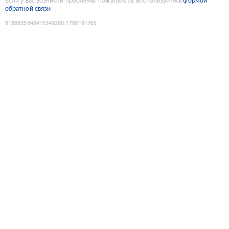
Если у вас возникли проблемы, пожалуйста, воспользуйтесь
формой
обратной связи
9188835848415349280
:
1786191765