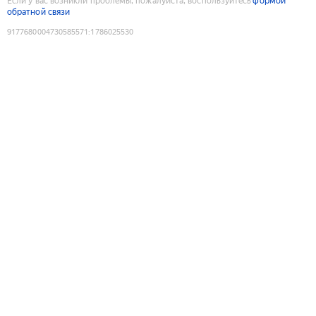
Если у вас возникли проблемы, пожалуйста, воспользуйтесь
формой
обратной связи
9177680004730585571
:
1786025530