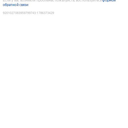
Если у вас возникли проблемы, пожалуйста, воспользуйтесь
формой
обратной связи
9201027083959799743
:
1786373429