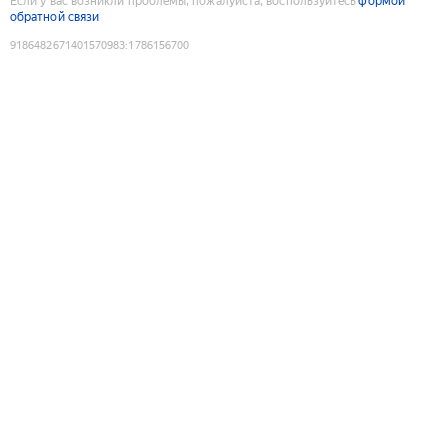
Если у вас возникли проблемы, пожалуйста, воспользуйтесь
формой
обратной связи
9186482671401570983
:
1786156700