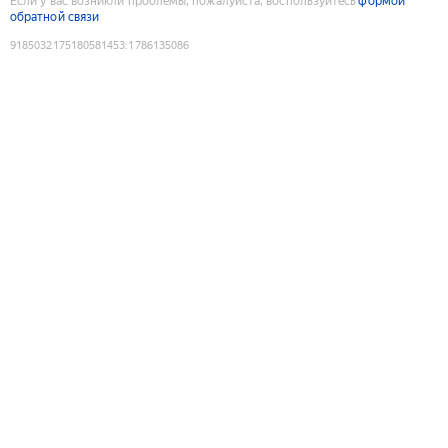
Если у вас возникли проблемы, пожалуйста, воспользуйтесь
формой
обратной связи
9185032175180581453
:
1786135086