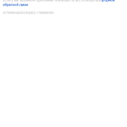
Если у вас возникли проблемы, пожалуйста, воспользуйтесь
формой
обратной связи
9175590426301432452
:
1785994393