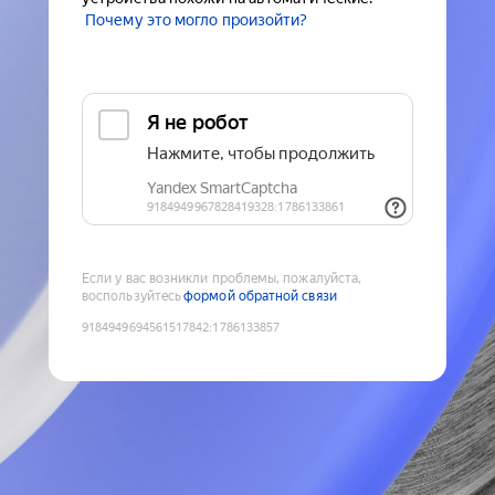
Почему это могло произойти?
Если у вас возникли проблемы, пожалуйста,
воспользуйтесь
формой обратной связи
9184949694561517842
:
1786133857