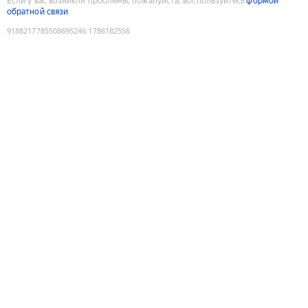
Если у вас возникли проблемы, пожалуйста, воспользуйтесь
формой
обратной связи
9188217785508695246
:
1786182556