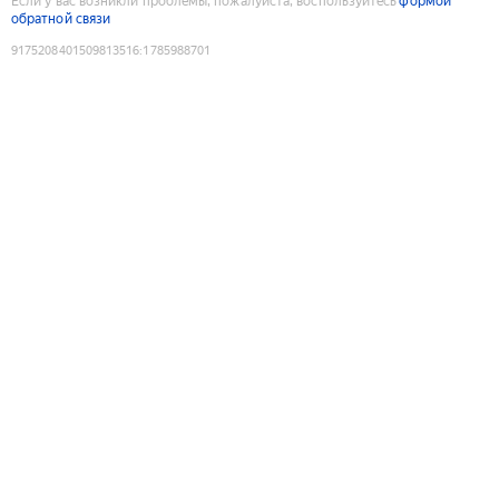
Если у вас возникли проблемы, пожалуйста, воспользуйтесь
формой
обратной связи
9175208401509813516
:
1785988701