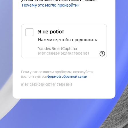
Почему это могло произойти?
Если у вас возникли проблемы, пожалуйста,
воспользуйтесь
формой обратной связи
9180103634240406744
:
1786061645