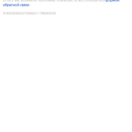
Если у вас возникли проблемы, пожалуйста, воспользуйтесь
формой
обратной связи
9180028682027926622
:
1786060528