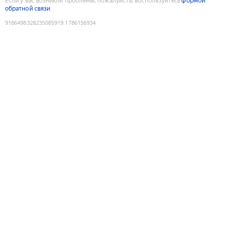
Если у вас возникли проблемы, пожалуйста, воспользуйтесь
формой
обратной связи
9186498328235085919
:
1786156934