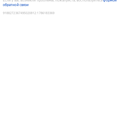
Если у вас возникли проблемы, пожалуйста, воспользуйтесь
формой
обратной связи
9188272367495020812
:
1786183369