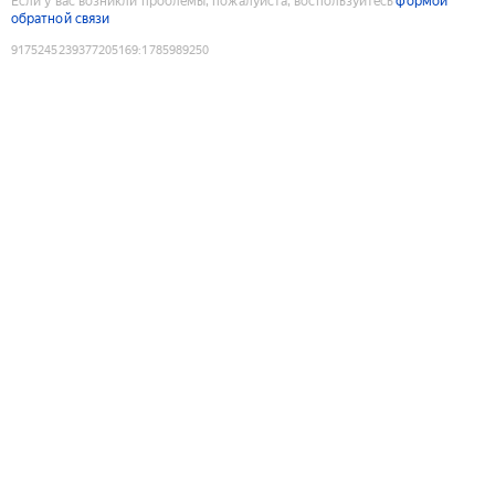
Если у вас возникли проблемы, пожалуйста, воспользуйтесь
формой
обратной связи
9175245239377205169
:
1785989250