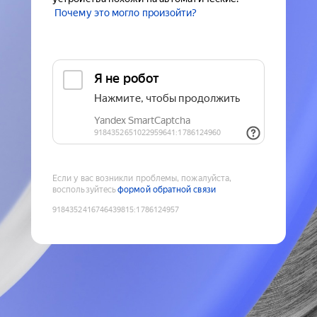
Почему это могло произойти?
Если у вас возникли проблемы, пожалуйста,
воспользуйтесь
формой обратной связи
9184352416746439815
:
1786124957