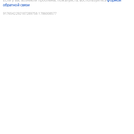
Если у вас возникли проблемы, пожалуйста, воспользуйтесь
формой
обратной связи
9176542292187289758
:
1786008577