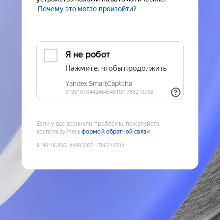
Почему это могло произойти?
Если у вас возникли проблемы, пожалуйста,
воспользуйтесь
формой обратной связи
9190106806144993287
:
1786210704