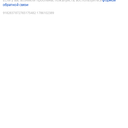
Если у вас возникли проблемы, пожалуйста, воспользуйтесь
формой
обратной связи
9182837872765175482
:
1786102389