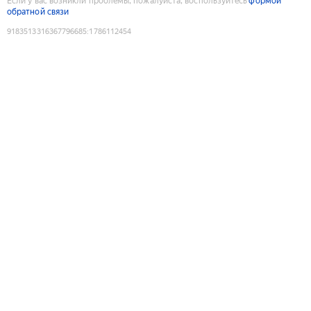
Если у вас возникли проблемы, пожалуйста, воспользуйтесь
формой
обратной связи
9183513316367796685
:
1786112454