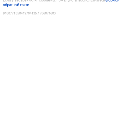
Если у вас возникли проблемы, пожалуйста, воспользуйтесь
формой
обратной связи
9180771850419704135
:
1786071603