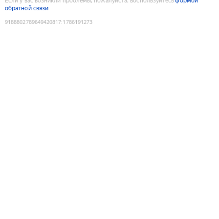
Если у вас возникли проблемы, пожалуйста, воспользуйтесь
формой
обратной связи
9188802789649420817
:
1786191273