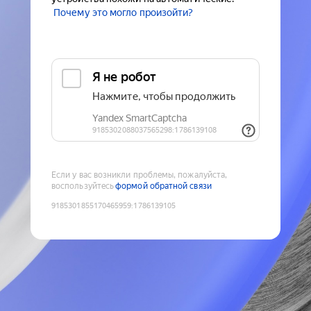
Почему это могло произойти?
Если у вас возникли проблемы, пожалуйста,
воспользуйтесь
формой обратной связи
9185301855170465959
:
1786139105