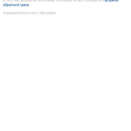
Если у вас возникли проблемы, пожалуйста, воспользуйтесь
формой
обратной связи
9184409553703011475
:
1786125809