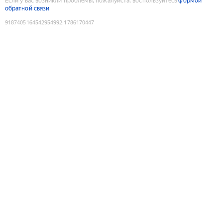
Если у вас возникли проблемы, пожалуйста, воспользуйтесь
формой
обратной связи
9187405164542954992
:
1786170447