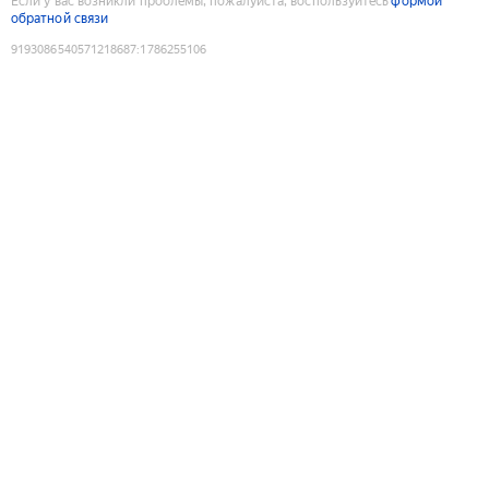
Если у вас возникли проблемы, пожалуйста, воспользуйтесь
формой
обратной связи
9193086540571218687
:
1786255106