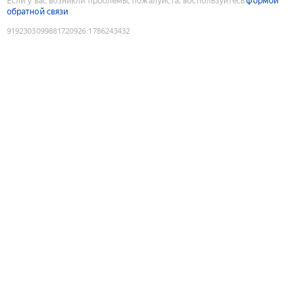
Если у вас возникли проблемы, пожалуйста, воспользуйтесь
формой
обратной связи
9192303099881720926
:
1786243432