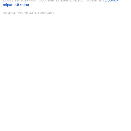
Если у вас возникли проблемы, пожалуйста, воспользуйтесь
формой
обратной связи
9184294079682054474
:
1786124088