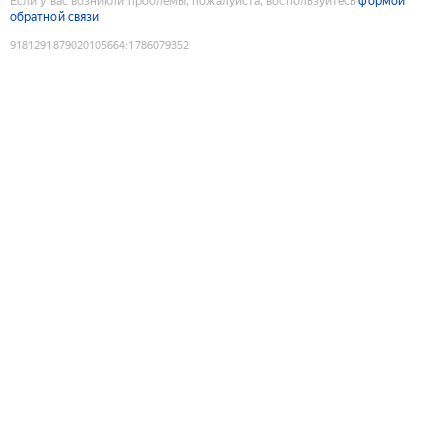
Если у вас возникли проблемы, пожалуйста, воспользуйтесь
формой
обратной связи
9181291879020105664
:
1786079352