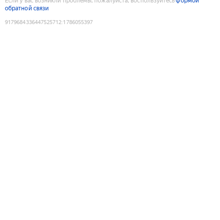
Если у вас возникли проблемы, пожалуйста, воспользуйтесь
формой
обратной связи
9179684336447525712
:
1786055397