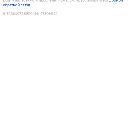
Если у вас возникли проблемы, пожалуйста, воспользуйтесь
формой
обратной связи
9180283273730590284
:
1786064322