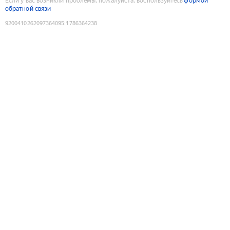
Если у вас возникли проблемы, пожалуйста, воспользуйтесь
формой
обратной связи
9200410262097364095
:
1786364238