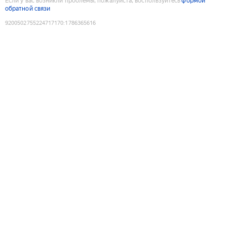
Если у вас возникли проблемы, пожалуйста, воспользуйтесь
формой
обратной связи
9200502755224717170
:
1786365616