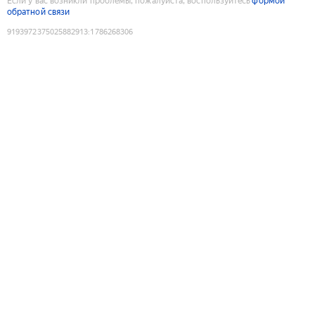
Если у вас возникли проблемы, пожалуйста, воспользуйтесь
формой
обратной связи
9193972375025882913
:
1786268306