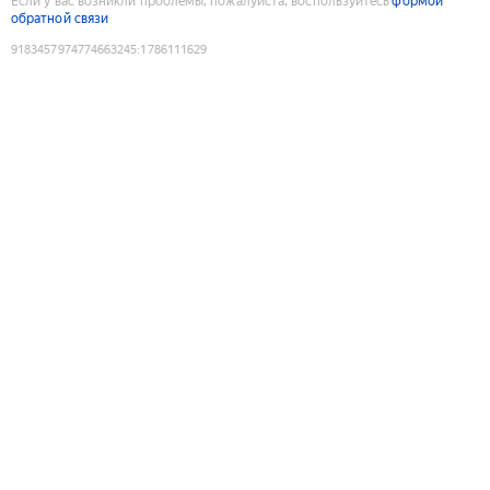
Если у вас возникли проблемы, пожалуйста, воспользуйтесь
формой
обратной связи
9183457974774663245
:
1786111629