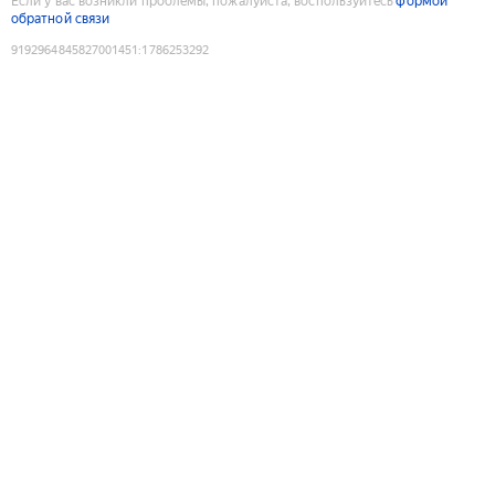
Если у вас возникли проблемы, пожалуйста, воспользуйтесь
формой
обратной связи
9192964845827001451
:
1786253292