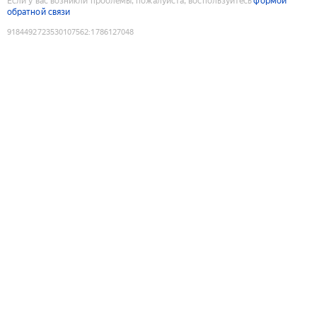
Если у вас возникли проблемы, пожалуйста, воспользуйтесь
формой
обратной связи
9184492723530107562
:
1786127048