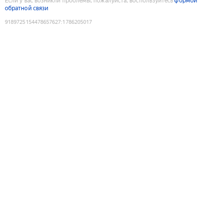
Если у вас возникли проблемы, пожалуйста, воспользуйтесь
формой
обратной связи
9189725154478657627
:
1786205017