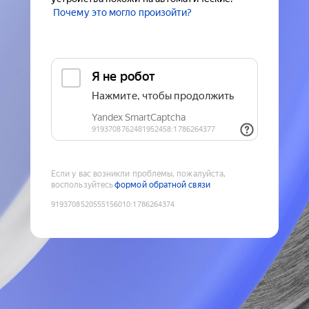
Почему это могло произойти?
Если у вас возникли проблемы, пожалуйста,
воспользуйтесь
формой обратной связи
9193708520555156010
:
1786264374