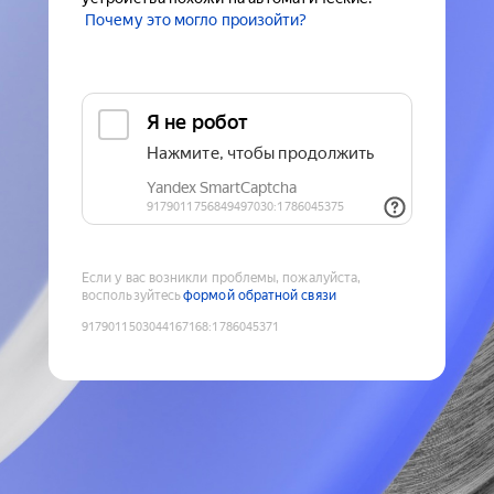
Почему это могло произойти?
Если у вас возникли проблемы, пожалуйста,
воспользуйтесь
формой обратной связи
9179011503044167168
:
1786045371