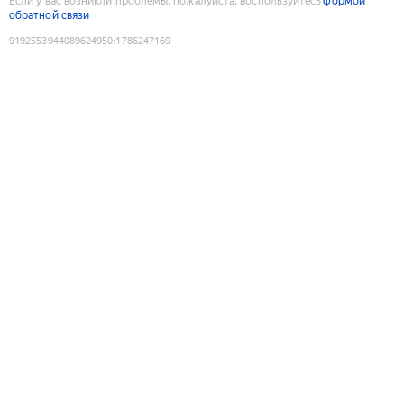
Если у вас возникли проблемы, пожалуйста, воспользуйтесь
формой
обратной связи
9192553944089624950
:
1786247169